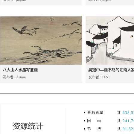
八大山人水墨写意画
吴冠中—画不尽的江南人
发布者 : Artron
发布者 : TEST
资源总量
共
638,5
国 画
共
241,7
书 法
共
91,82