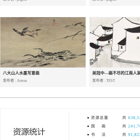
八大山人水墨写意画
吴冠中—画不尽的江南人
发布者 : Artron
发布者 : TEST
资源总量
共
638,5
国 画
共
241,7
书 法
共
91,82